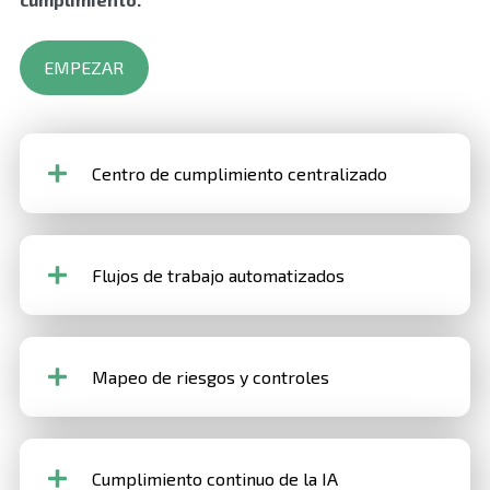
EMPEZAR
Centro de cumplimiento centralizado
Una fuente segura de verdad para políticas,
Flujos de trabajo automatizados
controles, evidencia e informes.
Recopile evidencia con más de 150 integraciones,
Mapeo de riesgos y controles
API seguras y automatización de tareas.
Vincule los objetivos comerciales con los controles
Cumplimiento continuo de la IA
en SOC 2, ISO, AI y más.