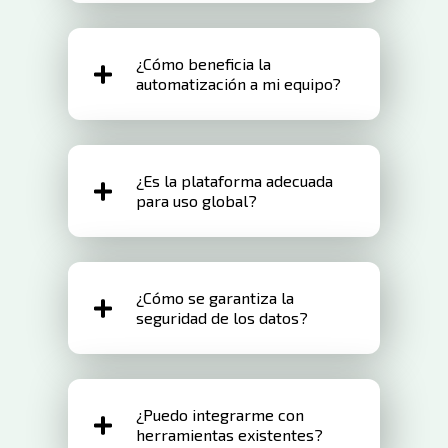
Cubrimos estándares de
¿Cómo beneficia la
ciberseguridad, privacidad de datos,
automatización a mi equipo?
financieros y específicos de la industria
a nivel mundial.
La automatización reduce las tareas
¿Es la plataforma adecuada
manuales, ahorrando tiempo y
para uso global?
aumentando la productividad.
Sí, se adapta a las leyes locales y
¿Cómo se garantiza la
respalda operaciones globales.
seguridad de los datos?
Garantizamos la seguridad de los datos
¿Puedo integrarme con
con cifrado y auditorías periódicas.
herramientas existentes?