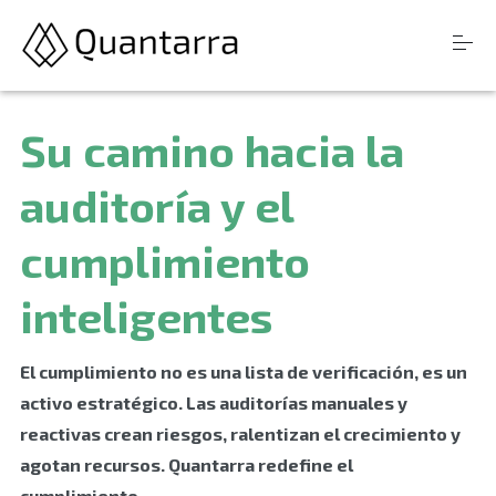
S
Products
Su camino hacia la
k
i
Resources
p
auditoría y el
t
Company
o
cumplimiento
c
o
n
inteligentes
Login
t
e
n
El cumplimiento no es una lista de verificación, es un
t
activo estratégico. Las auditorías manuales y
reactivas crean riesgos, ralentizan el crecimiento y
agotan recursos. Quantarra redefine el
cumplimiento.